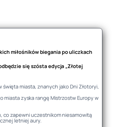
kich miłośników biegania po uliczkach
odbędzie się szósta edycja „Złotej
święta miasta, znanych jako Dni Złotoryi,
to miasta zyska rangę Mistrzostw Europy w
u, co zapewni uczestnikom niesamowitą
znej letniej aury.