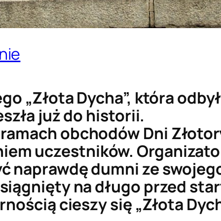
nie
ego „Złota Dycha”, która odbył
szła już do historii.
ramach obchodów Dni Złotoryi
em uczestników. Organizator
ć naprawdę dumni ze swojego
siągnięty na długo przed sta
arnością cieszy się „Złota Dy