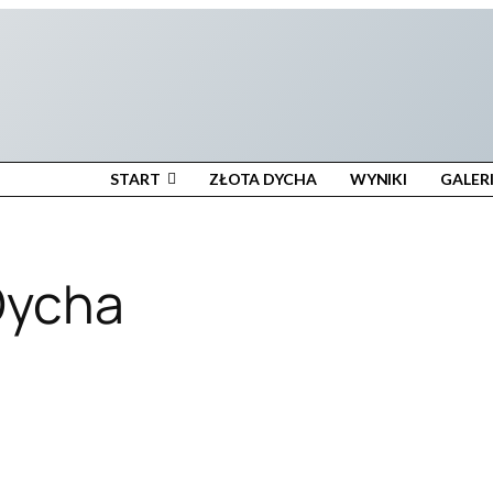
START
ZŁOTA DYCHA
WYNIKI
GALER
Dycha