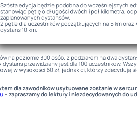
Szósta edycja będzie podobna do wcześniejszych edy
stanowiąc pętlę o długości dwóch i pół kilometra, o
zaplanowanych dystansów.
2 pętle dla uczestników początkujących na 5 km oraz 4
dystans 10 km.
ników na poziomie 300 osób, z podziałem na dwa dystan
 dystans przewidziany jest dla 100 uczestników. Wszy
owej w wysokości 60 zł, jednak ci, którzy zdecydują s
ytem dla zawodników usytuowane zostanie w sercu mi
gu
– zapraszamy do lektury i niezdecydowanych do udz