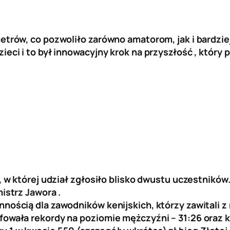
ometrów, co pozwoliło zarówno amatorom, jak i bardz
zieci i to był innowacyjny krok na przyszłość , któr
y, w której udział zgłosiło blisko dwustu uczestników
istrz Jawora .
nnością dla zawodników kenijskich, którzy zawitali z
fowała rekordy na poziomie mężczyźni – 31:26 oraz ko