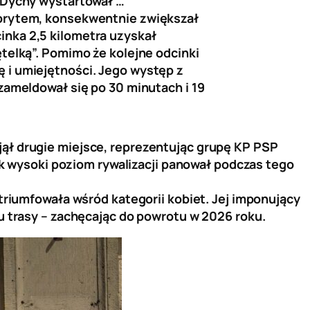
j Dychy wystartował …
worytem, konsekwentnie zwiększał
inka 2,5 kilometra uzyskał
ętelką”. Pomimo że kolejne odcinki
 i umiejętności. Jego występ z
zameldował się po 30 minutach i 19
jął drugie miejsce, reprezentując grupę KP PSP
jak wysoki poziom rywalizacji panował podczas tego
 triumfowała wśród kategorii kobiet. Jej imponujący
du trasy – zachęcając do powrotu w 2026 roku.