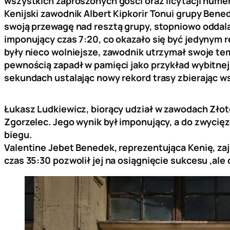
wszystkich zaproszonych gości oraz licytacji nume
Kenijski zawodnik Albert Kipkorir Tonui grupy Ben
swoją przewagę nad resztą grupy, stopniowo oddala
imponujący czas 7:20, co okazało się być jedynym r
były nieco wolniejsze, zawodnik utrzymał swoje te
pewnością zapadł w pamięci jako przykład wybitnej 
sekundach ustalając nowy rekord trasy zbierając w
Łukasz Ludkiewicz, biorący udział w zawodach Złot
Zgorzelec. Jego wynik był imponujący, a do zwycięzc
biegu.
Valentine Jebet Benedek, reprezentująca Kenię, zaj
czas 35:30 pozwolił jej na osiągnięcie sukcesu ,al