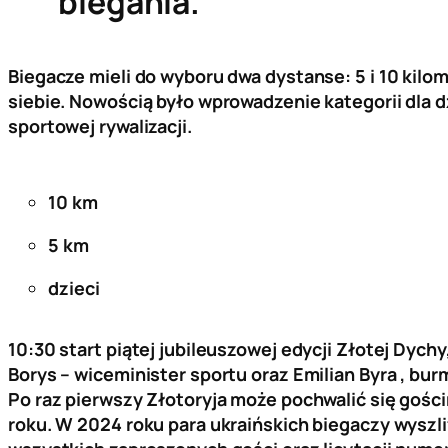
biegania.
Biegacze mieli do wyboru dwa dystanse: 5 i 10 kil
siebie. Nowością było wprowadzenie kategorii dla d
sportowej rywalizacji.
10 km
5 km
dzieci
10:30 start piątej jubileuszowej edycji Złotej Dych
Borys – wiceminister sportu oraz Emilian Byra , burm
Po raz pierwszy Złotoryja może pochwalić się gości
roku. W 2024 roku para ukraińskich biegaczy wyszli