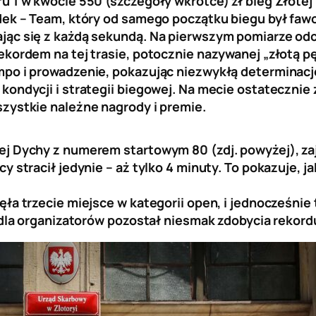
ru 1 w kwocie 550 (szczegóły wkrótce) zł bieg Złote
edek – Team, który od samego początku biegu był fa
jąc się z każdą sekundą. Na pierwszym pomiarze odc
ekordem na tej trasie, potocznie nazywanej „złotą p
mpo i prowadzenie, pokazując niezwykłą determinację
kondycji i strategii biegowej. Na mecie ostatecznie 
szystkie należne nagrody i premie.
ej Dychy z numerem startowym 80 (zdj. powyżej), za
y stracił jedynie – aż tylko 4 minuty. To pokazuje, 
ęła trzecie miejsce w kategorii open, i jednocześnie
e dla organizatorów pozostał niesmak zdobycia rekor