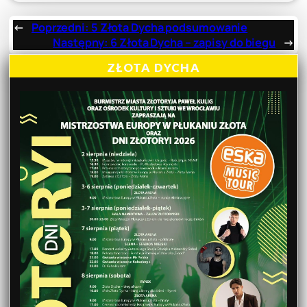
←
Poprzedni:
5 Złota Dycha podsumowanie
Następny:
6 Złota Dycha – zapisy do biegu
→
ZŁOTA DYCHA