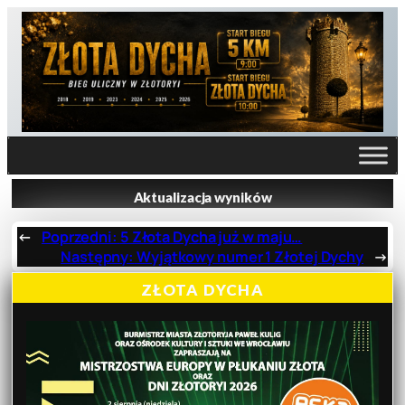
Aktualizacja wyników
←
Poprzedni:
5 Złota Dycha już w maju…
Następny:
Wyjątkowy numer 1 Złotej Dychy
→
ZŁOTA DYCHA